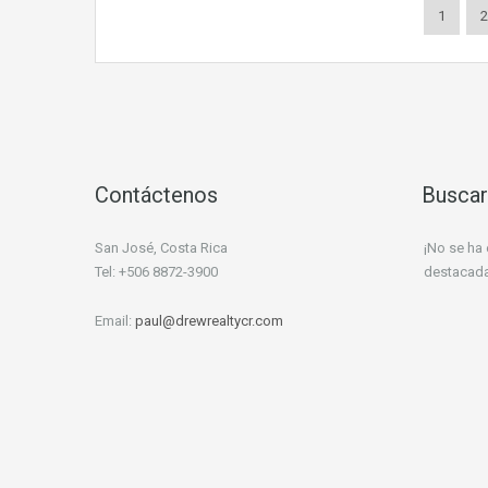
1
2
Contáctenos
Buscar
San José, Costa Rica
¡No se ha
Tel: +506 8872-3900
destacada
Email:
paul@drewrealtycr.com