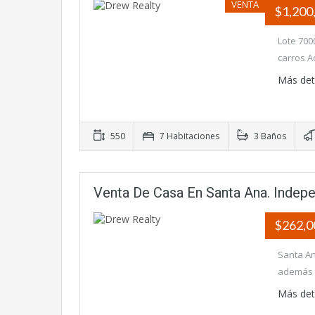
VENTA
$1,200
Lote 700
carros A
Más det
550
7 Habitaciones
3 Baños
Venta De Casa En Santa Ana. Indep
$262,
Santa An
además p
Más det