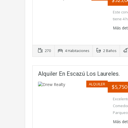
$525,
Este con
tiene 4 
Más det
270
4 Habitaciones
2 Baños
Alquiler En Escazú Los Laureles.
ALQUILER
$5,750
Excelent
Comedor 
Parqueo
Más det