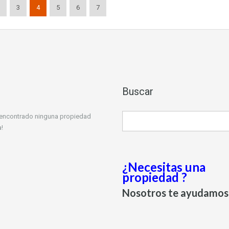
3
4
5
6
7
Buscar
 encontrado ninguna propiedad
!
¿Necesitas una
propiedad ?
Nosotros te ayudamos