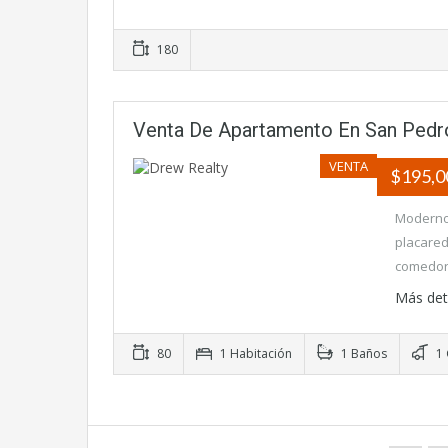
180
Venta De Apartamento En San Pedr
VENTA
$195,
Moderno 
placared
comedor
Más det
80
1 Habitación
1 Baños
1 