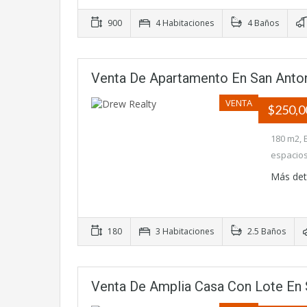
900
4 Habitaciones
4 Baños
Venta De Apartamento En San Anto
VENTA
$250,
180 m2, E
espacios
Más det
180
3 Habitaciones
2.5 Baños
Venta De Amplia Casa Con Lote En 