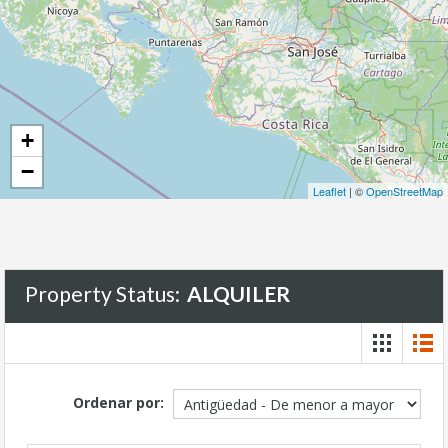
+
−
Leaflet
| ©
OpenStreetMap
Property Status:
ALQUILER
Ordenar por: