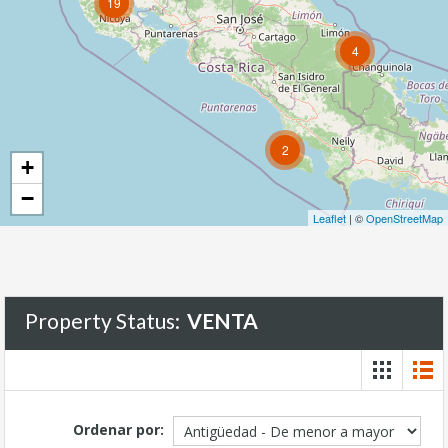
19
247
4
2
+
−
Leaflet
| ©
OpenStreetMap
Property Status:
VENTA
Ordenar por: