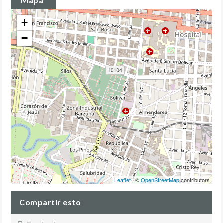
Mapa
+
−
Leaflet
| ©
OpenStreetMap
contributors
Compartir esto