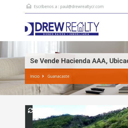
Escríbenos a :
paul@drewrealtycr.com
Se Vende Hacienda AAA, Ubica
Inicio
Guanacaste