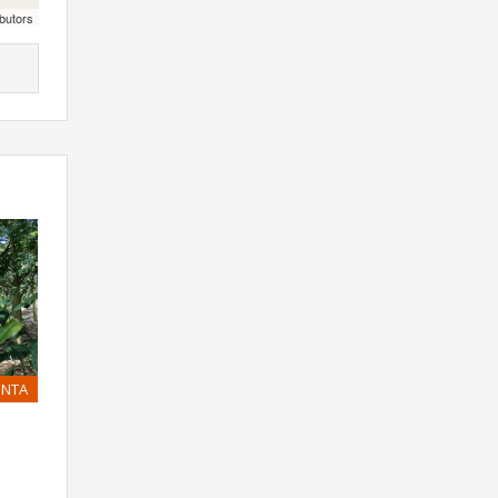
butors
ENTA