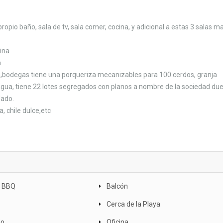
opio baño, sala de tv, sala comer, cocina, y adicional a estas 3 salas ma
cina
a
cina,bodegas tiene una porqueriza mecanizables para 100 cerdos, granja
gua, tiene 22 lotes segregados con planos a nombre de la sociedad due
lado.
, chile dulce,etc
e BBQ
Balcón
Cerca de la Playa
io
Oficina