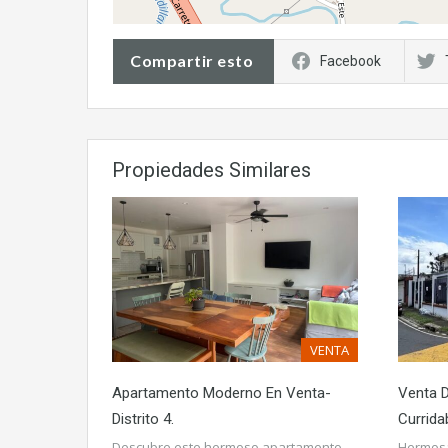
Compartir esto
Facebook
Propiedades Similares
VENTA
Apartamento Moderno En Venta-
Venta 
Distrito 4.
Currida
Descubre este hermoso apartamento
Hermosa