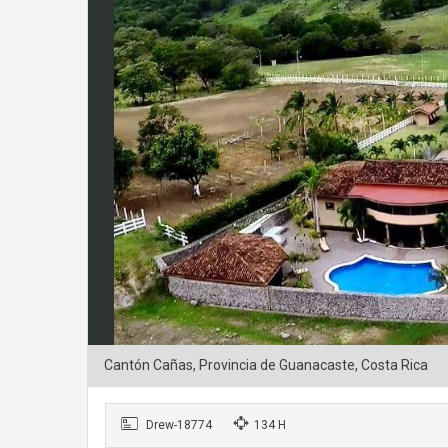
Cantón Cañas, Provincia de Guanacaste, Costa Rica
Drew-18774
134 H