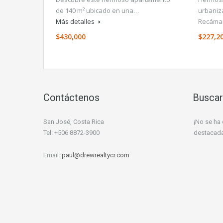
de 140 m² ubicado en una…
urbaniz
Más detalles
Recáma
$430,000
$227,2
Contáctenos
Buscar
San José, Costa Rica
¡No se ha
Tel: +506 8872-3900
destacada
Email:
paul@drewrealtycr.com