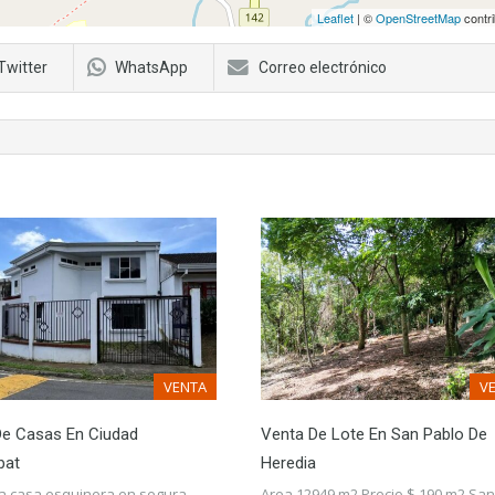
Leaflet
| ©
OpenStreetMap
contri
Twitter
WhatsApp
Correo electrónico
VENTA
V
De Casas En Ciudad
Venta De Lote En San Pablo De
bat
Heredia
 casa esquinera en segura
Area 12949 m2 Precio $ 190 m2 San