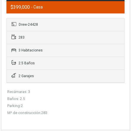
$399,000
- Casa
Drew-24428
283
3 Habitaciones
2.5 Baños
2 Garajes
Recámaras: 3
Baños: 2.5
Parking:2
M² de construcción:283