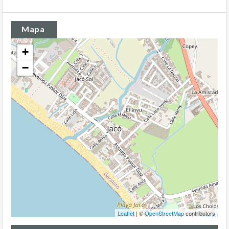
Mapa
+
−
Leaflet
| ©
OpenStreetMap
contributors