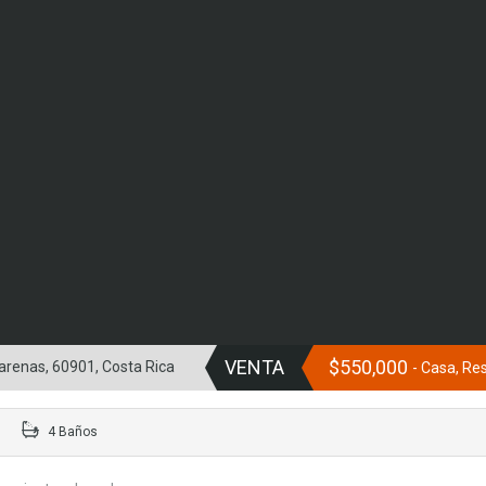
VENTA
$550,000
ntarenas, 60901, Costa Rica
- Casa, Re
4 Baños