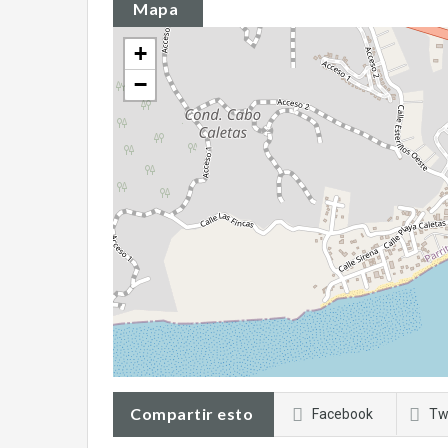
Mapa
+
−
Compartir esto
Facebook
Tw