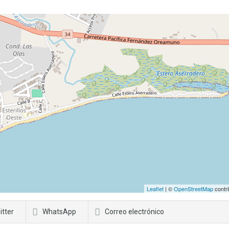
Leaflet
| ©
OpenStreetMap
contri
itter
WhatsApp
Correo electrónico