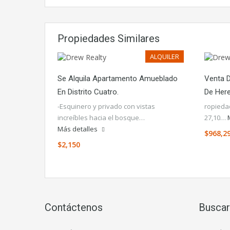
Propiedades Similares
ALQUILER
Se Alquila Apartamento Amueblado
Venta 
En Distrito Cuatro.
De Here
-Esquinero y privado con vistas
ropieda
increíbles hacia el bosque…
27,10…
Más detalles
$968,2
$2,150
Contáctenos
Buscar