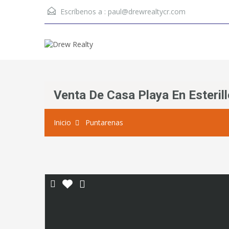
Escríbenos a :
paul@drewrealtycr.com
Venta De Casa Playa En Esterill
Inicio
Puntarenas