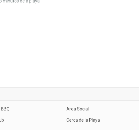
o minutos de a playa.
e BBQ
Area Social
ub
Cerca de la Playa