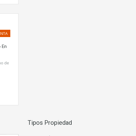
ENTA
 En
no de
Tipos Propiedad