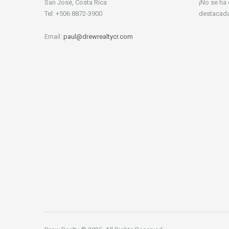
San José, Costa Rica
¡No se ha
Tel: +506 8872-3900
destacada
Email:
paul@drewrealtycr.com